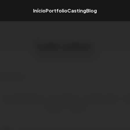
Início
Portfolio
Casting
Blog
Tudo sobre:
Técnicas de aprendizado
Autoridade Digital
Concorrência
Funil de vendas
Ma
Tráfego
Vendas