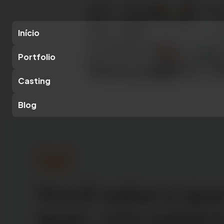
Início
Portfolio
Casting
Blog
Você sabe o qu
quer, nós sabe