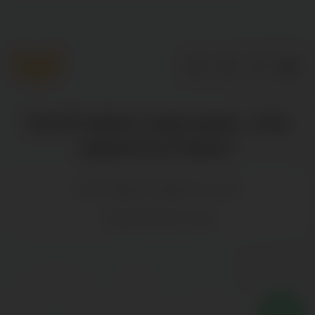
Você sabe o que quer, nós
sabemos fazer!
contato@ceosdigital.com.br
+55 28 9 9945-7003