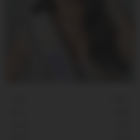
Altura
1.85 cm
Busto
83 cm
Cintura
67 cm
Quadril
94 cm