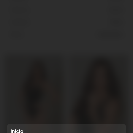
Ombros
42 cm
Cabelos
Preto
Olhos
Castanhos
Início