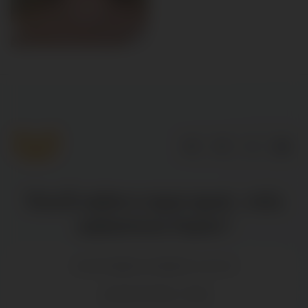
Você sabe o que quer, nós
sabemos fazer!
contato@ceosdigital.com.br
+55 28 9 9945-7003