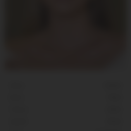
Altura
1.65 cm
Busto
75 cm
Cintura
60 cm
Quadril
87 cm